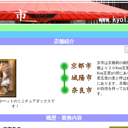
店舗紹介
京市は京都府の南
都より２０Km(五
Km(五里)の所に
里五里の里と呼ば
にあります。京都
が自信を持ってお
す。
やペットのミニチュアダックスで
す！
職歴・業務内容