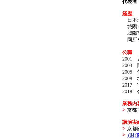
代表者
経歴
日本理
城陽市
城陽市
同所を
公職
200
2003
200
200
201
201
業務内
京都
講演実
京都
(財