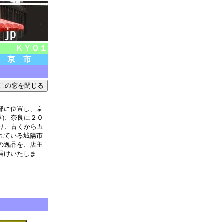
ＫＹＯ１
京 市
部に位置し、京
里)、奈良に２０
あり、古くから五
れている城陽市
の逸品を、店主
届けいたしま