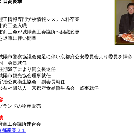
：日高良幸
工情報専門学校情報システム科卒業
商工会入職
商工会が城陽商工会議所へ組織変更
退職に伴い開業
1 城陽市警察協議会発足に伴い京都府公安委員会より委員を拝命
 同 会長就任
5 任期満了により同会長退任
8 城陽市観光協会理事就任
7 宇治公衆衛生協会 副会長就任
8 公益社団法人 京都府食品衛生協会 監事就任
容
ブランドの物産販売
績
府商工会議所連合会
)京都産業２１