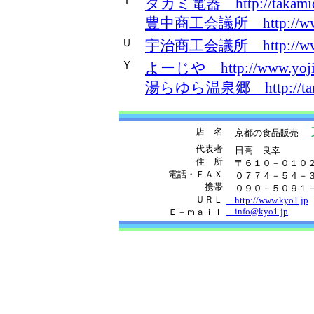
Ｔ
タカミ電器 http://takamide
豊中商工会議所 http://www.o
Ｕ
宇治商工会議所 http://www.k
Ｙ
よーじや http://www.yojiya
湯らゆら温泉郷 http://tango
京
店 名
京都の食品販売
代表者
日高 良幸
住 所
〒６１０－０１０２
電話・ＦＡＸ
０７７４－５４－
携帯
０９０－５０９１－
ＵＲＬ
http://www.kyo1.jp
info@kyo1.jp
Ｅ－ｍａｉｌ