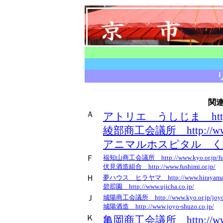
関
Ａ
アトリエ うしじま http://
綾部商工会議所 http://www.k
アニマルホスピタル くみやま h
Ｆ
福知山商工会議所 http://www.kyo.or.jp/fu
伏見酒造組合 http://www.fushimi.or.jp/
Ｈ
夢ハウス ヒラヤマ http://www.hirayama-t
碧翆園 http://www.ujicha.co.jp/
Ｊ
城陽商工会議所 http://www.kyo.or.jp/joy
城陽酒造 http://www.joyo-shuzo.co.jp/
Ｋ
亀岡商工会議所 http://www.k