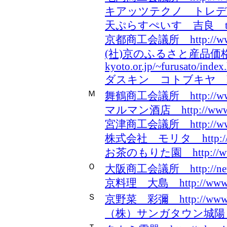
キアッツテクノ トレディング h
天ぷらすぺいす 吉良 ttp://ww
京都商工会議所 http://www.k
(社)京のふるさと産品価格流 通
kyoto.or.jp/~furusato/index
ダスキン コトブキヤ http:/
Ｍ
舞鶴商工会議所 http://www.k
マルマン酒店 http://www.ya
宮津商工会議所 http://www.k
株式会社 モリタ http://mori
お茶のもりた園 http://www.
Ｏ
大阪商工会議所 http://new.os
京料理 大島 http://www.eon
Ｓ
京野菜 彩彌 http://www.sa
（株）サンガタウン城陽 http:/